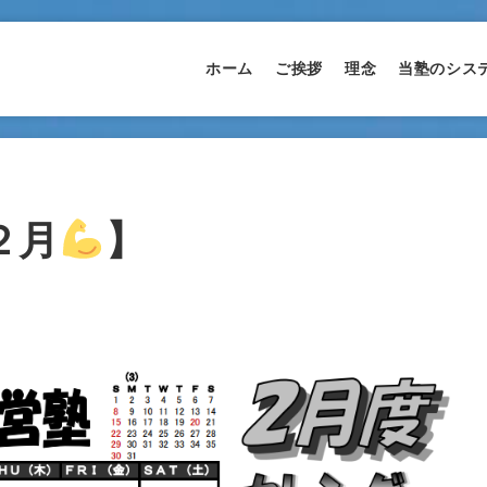
ホーム
ご挨拶
理念
当塾のシス
２月
】