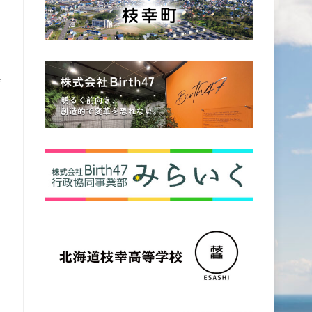
会
き
。